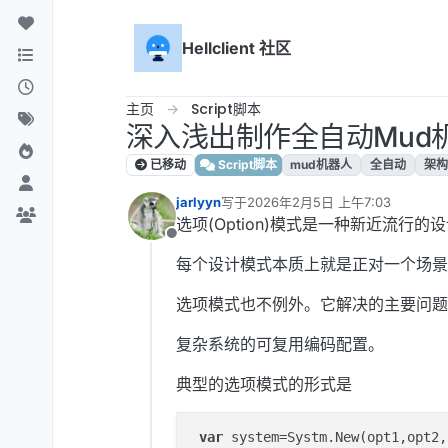
跳转至内容
Hellclient 社区
主页
Script脚本
深入浅出制作全自动Mud
已移动
Script脚本
mud机器人
全自动
架构
jarlyyn
写于
2026年2月5日 上午7:03
最后由 编辑
选项(Option)模式是一种新近流行的
离线
每个设计模式本质上就是正对一个场景
选项模式也不例外。它解决的主要问题
复杂系统的可复用编码配置。
典型的选项模式的形式是
var