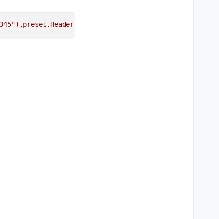
345
"),preset.Header("
auth
","
abc