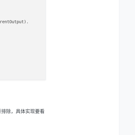
rentOutput
).

put
).

行排除，具体实现要看