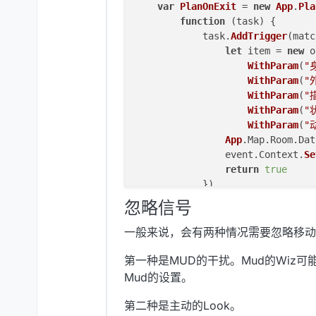
var
PlanOnExit
 = 
new
App
.
Pla
function
 (
task
) {

            task.
AddTrigger
(matc
let
 item = 
new
 o
WithParam
(
"
WithParam
(
"
WithParam
(
"
WithParam
(
"
WithParam
(
"
App
.
Map
.
Room
.
Dat
                event.
Context
.
Se
return
true
            })

            task.
AddTrigger
(matc
忽略信号
let
 item = 
new
 o
WithParam
(
"
一般来说，会有两种情况需要忽略移动
App
.
Map
.
Room
.
Dat
                event.
Context
.
Se
第一种是MUD的干扰。Mud的Wi
return
true
Mud的设置。
            })

            task.
AddTrigger
(matc
第二种是主动的Look。