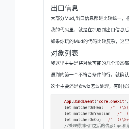
出口信息
大部分Mud,出口信息都是比较统一
我的代码里，就是在抓取到出口信息后
如果你玩的Mud的代码比较复杂，这
对象列表
我这里主要是将对象可能的几个形态都列了
遇到的第一个不符合条件的行，就确认
这个主要还是看wiz怎么处理，有时
App
.
BindEvent
(
"core.onexit"
,
let
 matcherOnHeal = 
/^  (\
let
 matcherOnYanlian = 
/^  
let
 matcherOnObj = 
/^  ((\S
//处理得到出口之后的信息(npc和