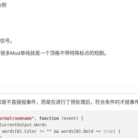
为例
信号。
但很多Mud单纯就是一个顶格不带特殊标点的短剧。
念，就是不直接抛事件，而是在进行了预处理后，符合条件时才抛事
ormalroomname"
, 
function
 (
event
) {

CurrentOutput
.
Words
 words[
0
].
Color
 != 
""
 && words[
0
].
Bold
 == 
true
) {


