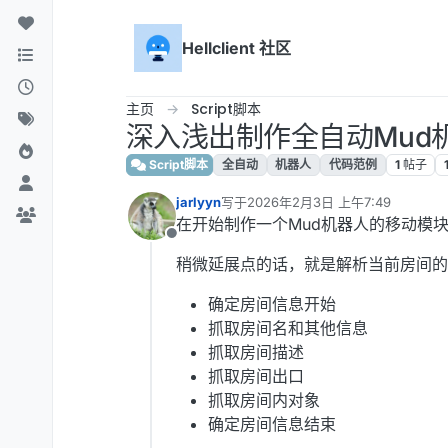
跳转至内容
Hellclient 社区
主页
Script脚本
深入浅出制作全自动Mud
Script脚本
全自动
机器人
代码范例
1
帖子
jarlyyn
写于
2026年2月3日 上午7:49
最后由 编辑
在开始制作一个Mud机器人的移动模
离线
稍微延展点的话，就是解析当前房间的
确定房间信息开始
抓取房间名和其他信息
抓取房间描述
抓取房间出口
抓取房间内对象
确定房间信息结束