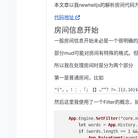
本文章以我newhelljs的解析房间代码
代码地址
房间信息开始
一般房间信息开始未必是一个很明确的
部分mud可能对房间有特殊的格式。
所以我在处理房间时是分为两个部分
第一是普通房间，比如
然后这里我使用了一个Filter的概
App
.
Engine
.
SetFilter
(
"core.n
let
 words = 
App
.
History
.
if
 (words.
length
 == 
1
 &&
App
.
RaiseEvent
(event)