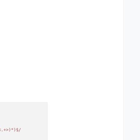
<.+>)*)$/