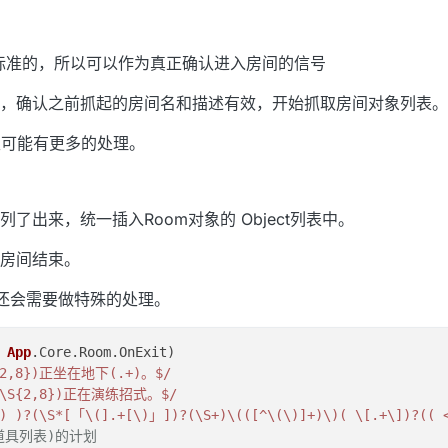
，标准的，所以可以作为真正确认进入房间的信号
，确认之前抓起的房间名和描述有效，开始抓取房间对象列表。
里可能有更多的处理。
出来，统一插入Room对象的 Object列表中。
房间结束。
候还会需要做特殊的处理。
 
App
.
Core
.
Room
.
OnExit
)

S{2,8})正坐在地下(.+)。$/
(\S{2,8})正在演练招式。$/
+) )?(\S*[「\(].+[\)」])?(\S+)\(([^\(\)]+)\)( \[.+\])?(( 
道具列表)的计划