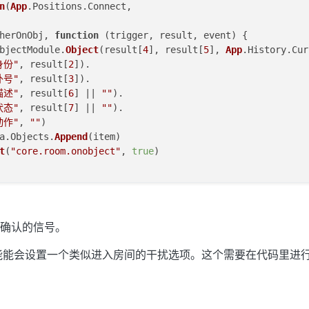
n
(
App
.
Positions
.
Connect
,

herOnObj, 
function
 (
trigger, result, event
) {

bjectModule.
Object
(result[
4
], result[
5
], 
App
.
History
.
Cur
身份"
, result[
2
]).

外号"
, result[
3
]).

描述"
, result[
6
] || 
""
).

状态"
, result[
7
] || 
""
).

动作"
, 
""
)

a
.
Objects
.
Append
(item)

t
(
"core.room.onobject"
, 
true
)

herOnHeal, 
function
 (
trigger, result, event
) {

bjectModule.
Object
(result[
1
], 
""
, 
App
.
History
.
CurrentOut
动作"
, result[
2
])

确认的信号。
a
.
Objects
.
Append
(item)

t
(
"core.room.onobject"
, 
true
)

z可能能会设置一个类似进入房间的干扰选项。这个需要在代码里进
herOnYanlian, 
function
 (
trigger, result, event
) {
