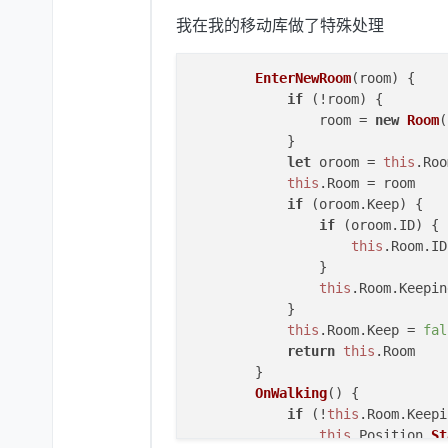
let
 item = 
new
 o
我在我的移动库做了特殊处理
WithParam
(
"
App
.
Map
.
Room
.
Dat
                event.
Context
.
Se
EnterNewRoom
(room) {

return
true
if
 (!room) {

            })

                room = 
new
Room
(
            }

            task.
AddCatcher
(
"lin
let
 oroom = 
this
.
Roo
let
 output = eve
this
.
Room
 = room

if
 (output.
lengt
if
 (oroom.
Keep
) {

return
true
if
 (oroom.
ID
) {

                }

this
.
Room
.
ID
//未匹配过的行代表
                }

return
 event.
Con
this
.
Room
.
Keepin
            })

            }

        }, 
function
 (
result
) {

this
.
Room
.
Keep
 = 
fal
if
 (result.
Type
 != 
"
return
this
.
Room
if
 (
App
.
Map
.
Room
        }

let
 idlist =
OnWalking
() {

if
 (idlist &
if
 (!
this
.
Room
.
Keepi
App
.
Map
.
this
.
Position
.
St
                    }
