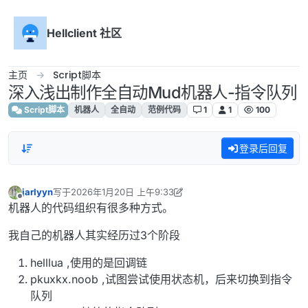
跳转至内容
Hellclient 社区
主页
Script脚本
深入浅出制作全自动Mud机器人-指令队列
Script脚本
机器人
全自动
范例代码
1
1
100
登录后回复
jarlyyn
写于
2026年1月20日 上午9:33
最后由 jarlyyn 编辑
2026年1月20日 上午9:54
离线
机器人的代码组织有很多种方式。
我自己的机器人其实经历过3个阶段
helllua ,使用的是回调链
pkuxkx.noob ,试图尝试使用状态机，后来切换到指令
队列