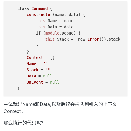
class
Command
 {

constructor
(
name, data
) {

this
.
Name
 = name

this
.
Data
 = data

if
 (
module
.
Debug
) {

this
.
Stack
 = (
new
Error
()).
stack
            }

        }

Context
 = {}

Name
 = 
""
Stack
 = 
""
Data
 = 
null
OnEvent
 = 
null
主体就是Name和Data,以及后续会被队列引入的上下文
Context。
那么执行的代码呢？