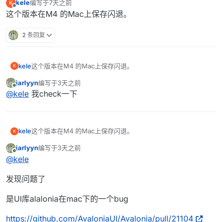
kele
编写于
7天之前
K
最后由 编辑
离线
这个版本在M4 的Mac上保存闪退。
2 条回复
kele
这个版本在M4 的Mac上保存闪退。
K
jarlyyn
编写于
3天之前
最后由 编辑
离线
@
kele
我check一下
kele
这个版本在M4 的Mac上保存闪退。
K
jarlyyn
编写于
3天之前
最后由 编辑
离线
@
kele
发现问题了
是UI库alalonia在mac下的一个bug
https://github.com/AvaloniaUI/Avalonia/pull/21104