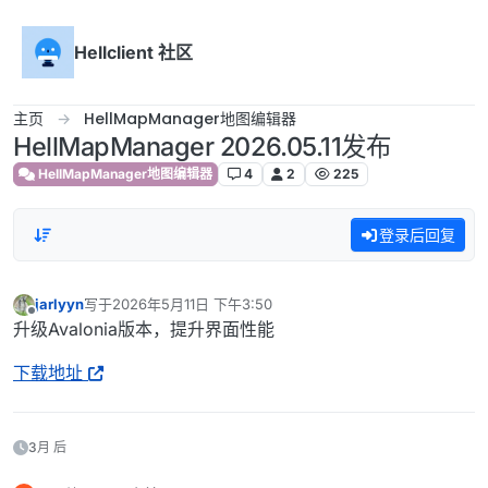
跳转至内容
Hellclient 社区
主页
HellMapManager地图编辑器
HellMapManager 2026.05.11发布
HellMapManager地图编辑器
4
2
225
登录后回复
jarlyyn
写于
2026年5月11日 下午3:50
最后由 编辑
离线
升级Avalonia版本，提升界面性能
下载地址
3月 后