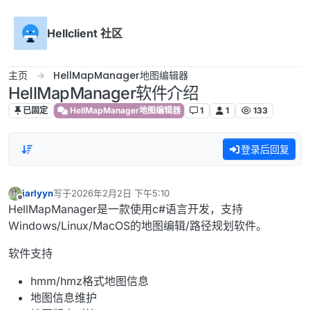
跳转至内容
Hellclient 社区
主页
HellMapManager地图编辑器
HellMapManager软件介绍
已固定
HellMapManager地图编辑器
1
1
133
登录后回复
jarlyyn
写于
2026年2月2日 下午5:10
最后由 编辑
离线
HellMapManager是一款使用c#语言开发，支持
Windows/Linux/MacOS的地图编辑/路径规划软件。
软件支持
hmm/hmz格式地图信息
地图信息维护