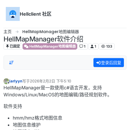
跳转至内容
Hellclient 社区
主页
HellMapManager地图编辑器
HellMapManager软件介绍
已固定
HellMapManager地图编辑器
1
1
133
登录后回复
jarlyyn
写于
2026年2月2日 下午5:10
最后由 编辑
离线
HellMapManager是一款使用c#语言开发，支持
Windows/Linux/MacOS的地图编辑/路径规划软件。
软件支持
hmm/hmz格式地图信息
地图信息维护