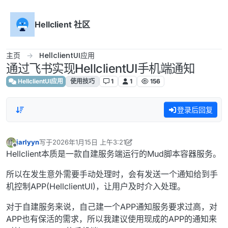
跳转至内容
Hellclient 社区
主页
HellclientUI应用
通过飞书实现HellclientUI手机端通知
HellclientUI应用
使用技巧
1
1
156
登录后回复
jarlyyn
写于
2026年1月15日 上午3:21
最后由 jarlyyn 编辑
2026年1月16日 上午2:55
离线
Hellclient本质是一款自建服务端运行的Mud脚本容器服务。
所以在发生意外需要手动处理时，会有发送一个通知给到手
机控制APP(HellclientUI)，让用户及时介入处理。
对于自建服务来说，自己建一个APP通知服务要求过高，对
APP也有保活的需求，所以我建议使用现成的APP的通知来